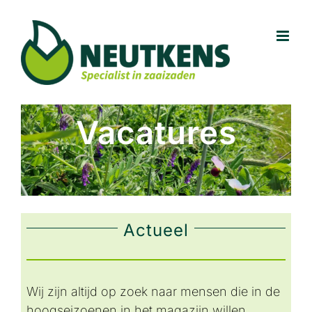
Ga
naar
inhoud
Vacatures
Actueel
Wij zijn altijd op zoek naar mensen die in de
hoogseizoenen in het magazijn willen