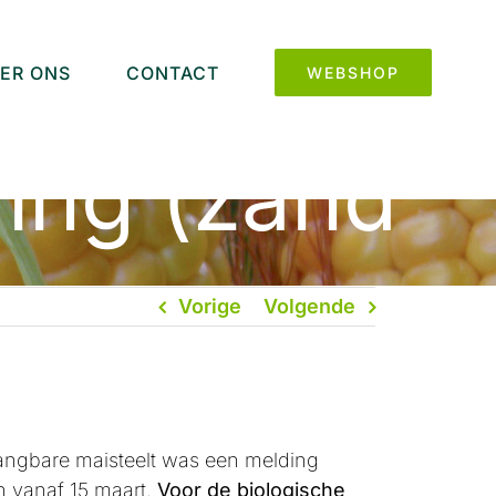
ER ONS
CONTACT
WEBSHOP
ving (zand
Vorige
Volgende
angbare maisteelt was een melding
an vanaf 15 maart.
Voor de biologische