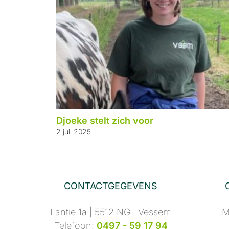
Djoeke stelt zich voor
2 juli 2025
CONTACTGEGEVENS
Lantie 1a | 5512 NG | Vessem
M
Telefoon:
0497 - 59 17 94