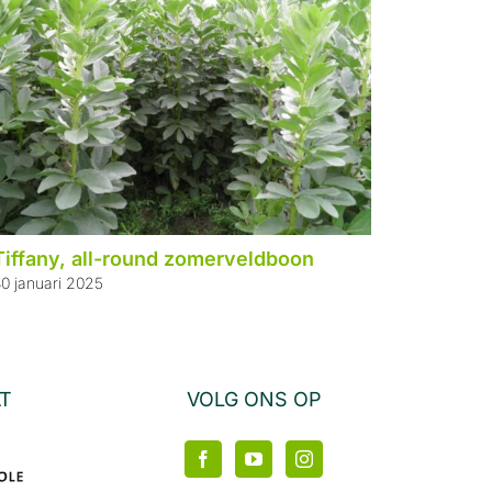
Tiffany, all-round zomerveldboon
Djoeke 
0 januari 2025
2 juli 202
AT
VOLG ONS OP