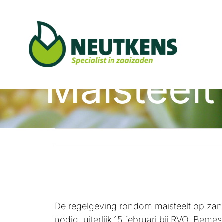
Ga
naar
inhoud
Maisteelt
De regelgeving rondom maisteelt op zan
nodig, uiterlijk 15 februari bij RVO. Bem