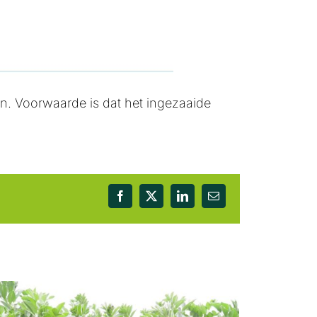
n. Voorwaarde is dat het ingezaaide
Facebook
X
LinkedIn
E-
mail