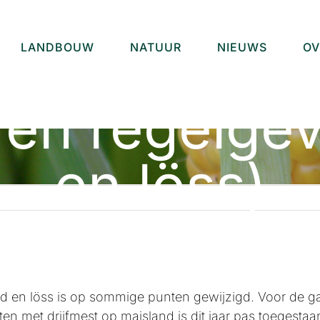
LANDBOUW
NATUUR
NIEUWS
OV
 en regelge
en löss)
d en löss is op sommige punten gewijzigd. Voor de g
esten met drijfmest op maisland is dit jaar pas toegesta