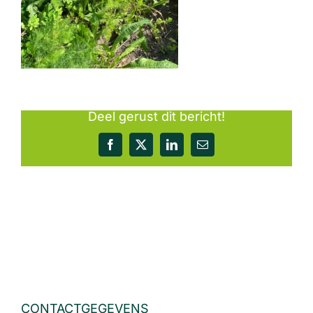
Deel gerust dit bericht!
Facebook
X
LinkedIn
E-
mail
CONTACTGEGEVENS