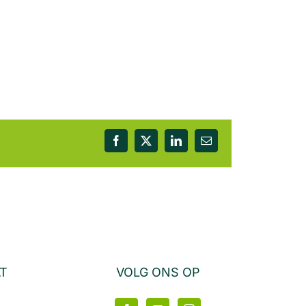
Facebook
X
LinkedIn
E-
mail
AT
VOLG ONS OP