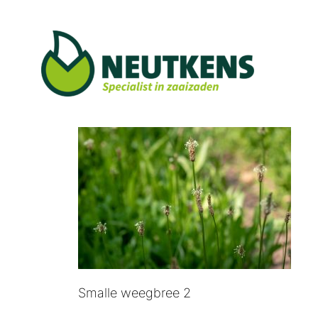
Ga
naar
inhoud
Smalle weegbree 2