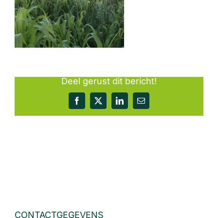
Deel gerust dit bericht!
Facebook
X
LinkedIn
E-
mail
CONTACTGEGEVENS