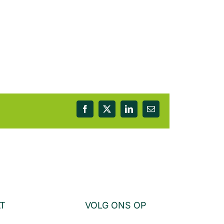
Facebook
X
LinkedIn
E-
mail
AT
VOLG ONS OP