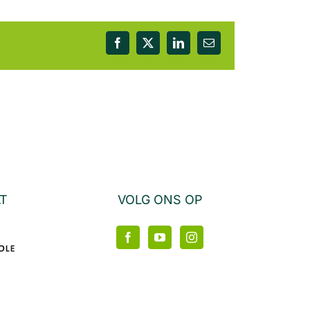
Facebook
X
LinkedIn
E-
mail
AT
VOLG ONS OP