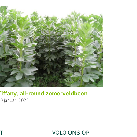
Tiffany, all-round zomerveldboon
Djoeke 
0 januari 2025
2 juli 202
AT
VOLG ONS OP