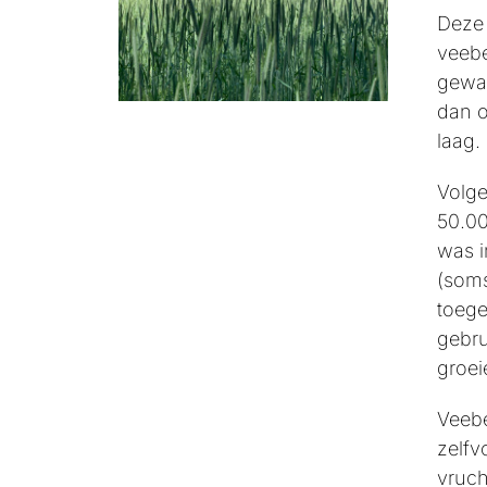
Deze 
veebe
gewas
dan o
laag.
Volge
50.00
was i
(soms
toege
gebru
groei
Veebe
zelfv
vruch