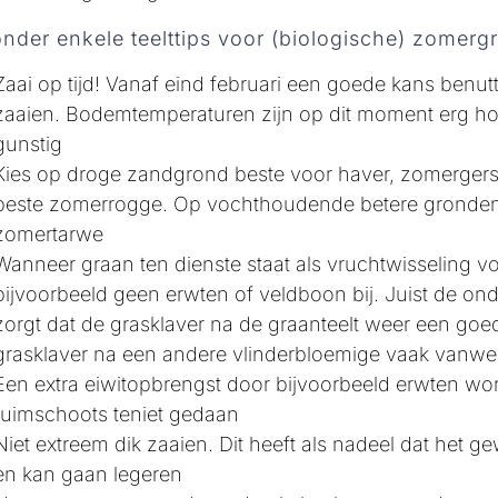
onder enkele teelttips voor (biologische) zomerg
Zaai op tijd! Vanaf eind februari een goede kans benutte
zaaien. Bodemtemperaturen zijn op dit moment erg ho
gunstig
Kies op droge zandgrond beste voor haver, zomergerst 
beste zomerrogge. Op vochthoudende betere gronden 
zomertarwe
Wanneer graan ten dienste staat als vruchtwisseling v
bijvoorbeeld geen erwten of veldboon bij. Juist de on
zorgt dat de grasklaver na de graanteelt weer een goede 
grasklaver na een andere vlinderbloemige vaak vanw
Een extra eiwitopbrengst door bijvoorbeeld erwten word
ruimschoots teniet gedaan
Niet extreem dik zaaien. Dit heeft als nadeel dat het 
en kan gaan legeren