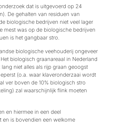
onderzoek dat is uitgevoerd op 24
en). De gehalten van residuen van
biologische bedrijven niet veel lager
de mest was op de biologische bedrijven
uen is het gangbaar stro.
landse biologische veehouderij ongeveer
. Het biologisch graanareaal in Nederland
lang niet alles als rijp graan geoogst
geperst (o.a. waar klaveronderzaai wordt
u al ver boven de 10% biologisch stro
ling) zal waarschijnlijk flink moeten
en en hiermee in een deel
elt en is bovendien een welkome