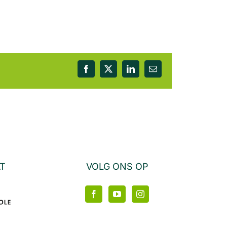
Facebook
X
LinkedIn
E-
mail
AT
VOLG ONS OP