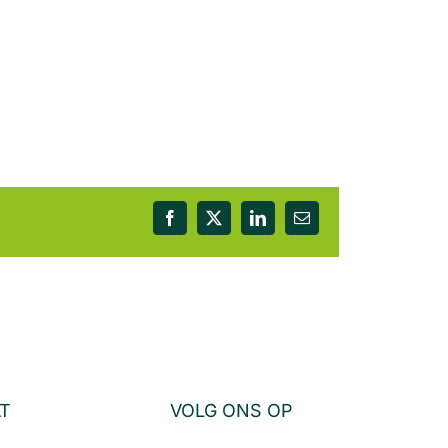
Facebook
X
LinkedIn
E-
mail
AT
VOLG ONS OP