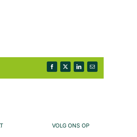
Facebook
X
LinkedIn
E-
mail
AT
VOLG ONS OP