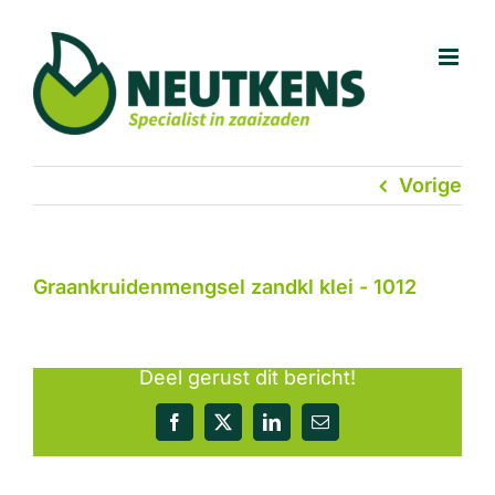
Ga
naar
inhoud
Vorige
Graankruidenmengsel zandkl klei - 1012
Deel gerust dit bericht!
Facebook
X
LinkedIn
E-
mail