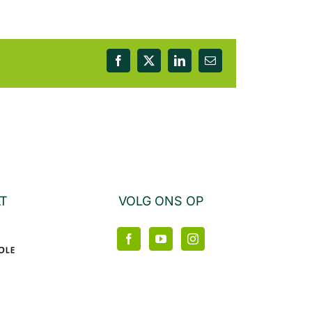
Facebook
X
LinkedIn
E-
mail
AT
VOLG ONS OP