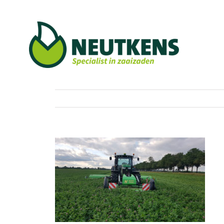
Ga
naar
inhoud